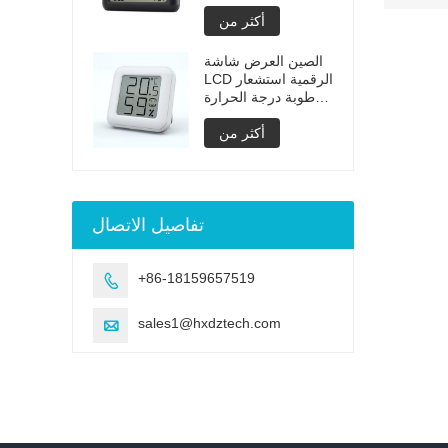
بطاريات قابلة
أكثر من
للاسترداد
الصين العرض شاشة
LCD الرقمية استشعار
الرطوبة درجة الحرارة
الرطوبة
أكثر من
تفاصيل الاتصال
+86-18159657519

sales1@hxdztech.com
