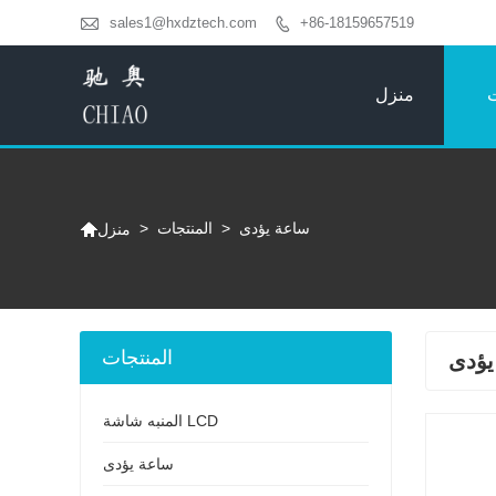

sales1@hxdztech.com
+86-18159657519

ت
منزل

ساعة يؤدى
>
المنتجات
>
منزل
المنتجات
يؤدى
المنبه شاشة LCD
ساعة يؤدى