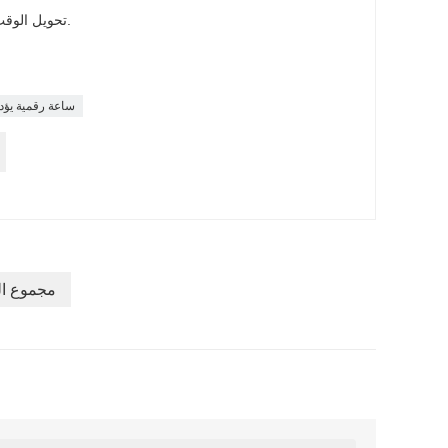
1. تحويل الوقت / التاريخ / الشهر / درجة الحرارة.
ساعة رقمية يؤد
10 مجموع 