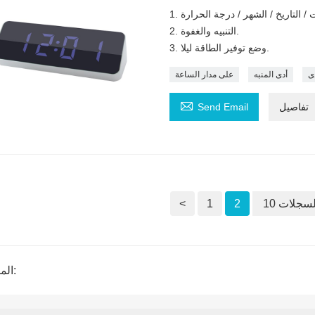
2. التنبيه والغفوة.
3. وضع توفير الطاقة ليلا.
ى
أدى المنبه
على مدار الساعة

تفاصيل
Send Email
السجلات
2
1
<
المنتج الوسم: