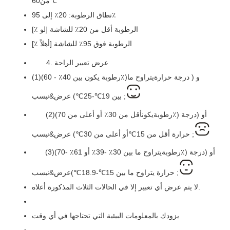
℃
من
0
6
نطاق الرطوبة: 20٪ إلى 95٪
الرطوبة أقل من 20٪ للشاشة [لو ٪]
الرطوبة فوق 95٪ للشاشة [أهلاً ٪]
4. عرض تعبير الراحة
و
(
درجة حرارة
يتراوح ما
)
40٪ - 60٪
رطوبة
يكون
بين
(
(1)
عرض&نبسب ;
بين
19
℃
-25
℃
)
أو (
درجة
)
أقل من 30٪ أو أعلى من 70٪
رطوبة
يكون
(
(2)
عرض&نبسب ;
حرارة
أقل من
15
℃
أو أعلى من 30
℃
)
) أو (
درجة
30٪ -39٪ أو 61٪ -70٪
رطوبة
يتراوح ما بين
(
(3)
عرض&نبسب ;
حرارة
يتراوح ما بين
15
℃
-18.9
℃
)
.
لا يتم عرض أي تعبير إلا في الحالات الثلاث المذكورة أعلاه
يزودك بالمعلومات البيئية التي تحتاجها في أي وقت