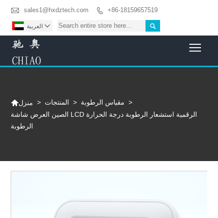

sales1@hxdztech.com
+86-18159657519



العربية
Togg

>
مقياس الرطوبة
>
المنتجات
>
منزل
الصين العرض شاشة LCD الرقمية استشعار الرطوبة درجة الحرارة
الرطوبة