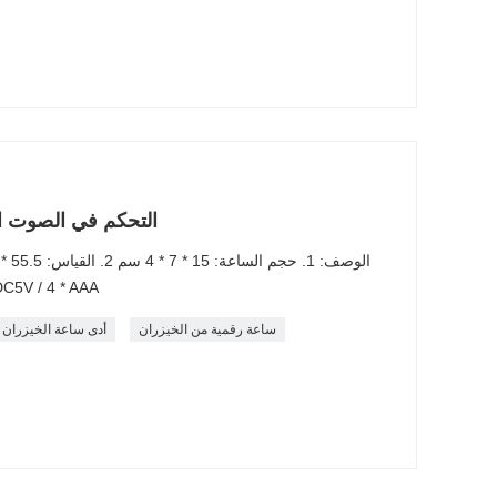
التحكم في الصوت ال
كجم غيغاواط: 14.5 كلغ 4. الطاقة:  4 * AAA
ساعة رقمية من الخيزران
أدى ساعة الخيزران