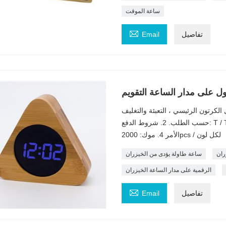
ساعة الموقت

تفاصيل
Email
ل على مدار الساعة التقويم
+ دليل الكرتون الرئيسي ، التعبئة والتغليف
حسب الطلب. 2. شروط الدفع: T / T & LC & ويسترن يونيون 3. وقت التسليم: 45 يومًا بعد تأكيد
الأمر 4. موك: 2000pcs / لكل لون
ران
ساعة طاولة يؤدى من الخيزران
الرقمية على مدار الساعة الخيزران

تفاصيل
Email