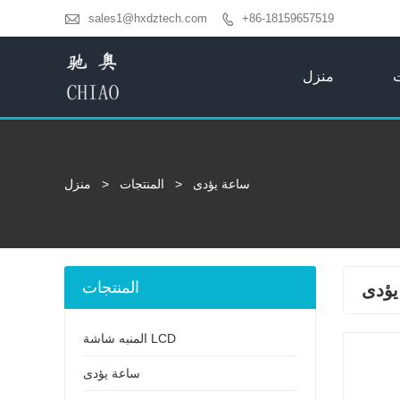

sales1@hxdztech.com
+86-18159657519

ت
منزل
ساعة يؤدى
>
المنتجات
>
منزل
المنتجات
يؤدى
المنبه شاشة LCD
ساعة يؤدى