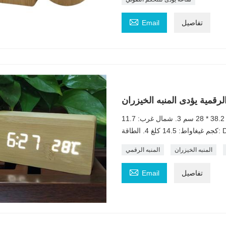

تفاصيل
Email
رقمية يؤدى المنبه الخيزران
الوصف: 1. حجم الساعة: 15 * 7 * 4 سم 2. القياس: 55.5 * 38.2 * 28 سم 3. شمال غرب: 11.7
DC5V /
المنبه الخيزران
المنبه الرقمي

تفاصيل
Email