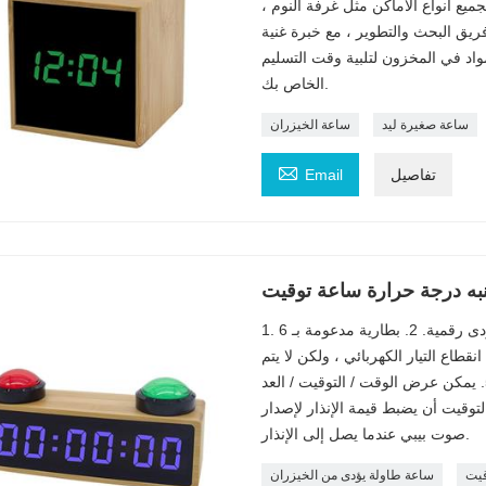
ع أنواع الأماكن مثل غرفة النوم ،
ريق البحث والتطوير ، مع خبرة غنية
500 متر للحفاظ على المواد في المخزون لتلبية وقت التسليم
الخاص بك.
ساعة صغيرة ليد
ساعة الخيزران

تفاصيل
Email
نبه درجة حرارة ساعة توقيت
1. 6 شاشة يؤدى رقمية. 2. بطارية مدعومة بـ DC5V / 1A أو 4 * AAA 3. بطارية 2032 خلية
طاع التيار الكهربائي ، ولكن لا يتم
عرضها. 4. إنذار واحد ، يمكن تشغيله وإيقافه بشكل مستقل. 5. يمكن عرض الوقت / التوقيت / العد
ن طريق التبديل. 6. يمكن لنمط التوقيت أن يضبط قيمة الإنذار لإصدار
صوت بيبي عندما يصل إلى الإنذار.
قيت
ساعة طاولة يؤدى من الخيزران