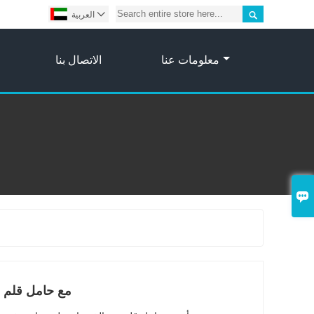


العربية
معلومات عنا
الاتصال بنا

الخيزران يؤدى رقمي Clcok مع حامل قلم