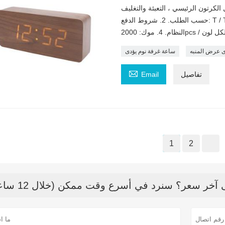
+ دليل الكرتون الرئيسي ، التعبئة والتغليف
حسب الطلب. 2. شروط الدفع: T / T & LC & ويسترن يونيون. 3. وقت التسليم: 45 يوما بعد تأكيد
نظام. 4. موك: 2000pcs / لكل لون
ى عرض المنبه
ساعة غرفة نوم يؤدى

تفاصيل
Email
1
2
خر سعر؟ سنرد في أسرع وقت ممكن (خلال 12 ساعة)