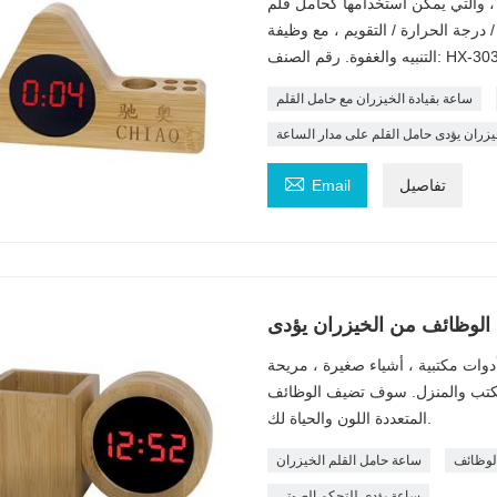
 والتي يمكن استخدامها كحامل قلم
رجة الحرارة / التقويم ، مع وظيفة
وة. رقم الصنف: HX-3030ZB
ساعة بقيادة الخيزران مع حامل القلم
يزران يؤدى حامل القلم على مدار الساعة

تفاصيل
Email
الوظائف من الخيزران يؤدى
وات مكتبية ، أشياء صغيرة ، مريحة
لمكتب والمنزل. سوف تضيف الوظائف
المتعددة اللون والحياة لك.
الوظائف
ساعة حامل القلم الخيزران
ساعة يؤدى للتحكم الصوتي