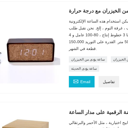
ن الخيزران مع درجة حرارة
كن استخدام هذه الساعة الإلكترونية
 ، إلخ. نحن نقبل طلب OEM التصميم ، تعاوننا مع
العديد من العلامات التجارية الشهيرة في جميع أنحاء العالم. لدينا 3 خطوط إنتاج ، 80-100 عامل و 4
موظفين تطوير ، 6 موظفين إدارة الجودة. لدينا مستودع 500 متر. القدرة على التوريد 150،000
قطعة في الشهر.
 الخيزران
ساعة يؤدى من الخيزران
ساعة يؤدى الحديثة

تفاصيل
Email
ة الرقمية على مدار الساعة
يح اختيارية ، مثل الأحمر والبرتقالي