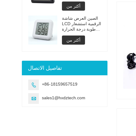
بطاريات قابلة
أكثر من
للاسترداد
الصين العرض شاشة
LCD الرقمية استشعار
الرطوبة درجة الحرارة
الرطوبة
أكثر من
تفاصيل الاتصال
+86-18159657519

sales1@hxdztech.com
